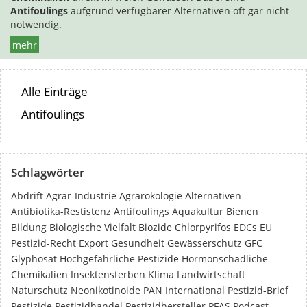
Antifoulings
aufgrund verfügbarer Alternativen oft gar nicht
notwendig.
mehr
Alle Einträge
Antifoulings
Schlagwörter
Abdrift
Agrar-Industrie
Agrarökologie
Alternativen
Antibiotika-Restistenz
Antifoulings
Aquakultur
Bienen
Bildung
Biologische Vielfalt
Biozide
Chlorpyrifos
EDCs
EU
Pestizid-Recht
Export
Gesundheit
Gewässerschutz
GFC
Glyphosat
Hochgefährliche Pestizide
Hormonschädliche
Chemikalien
Insektensterben
Klima
Landwirtschaft
Naturschutz
Neonikotinoide
PAN International
Pestizid-Brief
Pestizide
Pestizidhandel
Pestizidhersteller
PFAS
Podcast