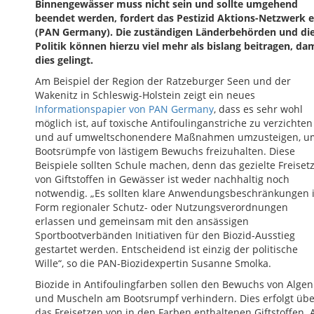
Binnengewässer muss nicht sein und sollte umgehend
beendet werden, fordert das Pestizid Aktions-Netzwerk e
(PAN Germany). Die zuständigen Länderbehörden und di
Politik können hierzu viel mehr als bislang beitragen, da
dies gelingt.
Am Beispiel der Region der Ratzeburger Seen und der
Wakenitz in Schleswig-Holstein zeigt ein neues
Informationspapier von PAN Germany
, dass es sehr wohl
möglich ist, auf toxische Antifoulinganstriche zu verzichten
und auf umweltschonendere Maßnahmen umzusteigen, u
Bootsrümpfe von lästigem Bewuchs freizuhalten. Diese
Beispiele sollten Schule machen, denn das gezielte Freiset
von Giftstoffen in Gewässer ist weder nachhaltig noch
notwendig. „Es sollten klare Anwendungsbeschränkungen 
Form regionaler Schutz- oder Nutzungsverordnungen
erlassen und gemeinsam mit den ansässigen
Sportbootverbänden Initiativen für den Biozid-Ausstieg
gestartet werden. Entscheidend ist einzig der politische
Wille“, so die PAN-Biozidexpertin Susanne Smolka.
Biozide in Antifoulingfarben sollen den Bewuchs von Algen
und Muscheln am Bootsrumpf verhindern. Dies erfolgt übe
das Freisetzen von in den Farben enthaltenen Giftstoffen. 