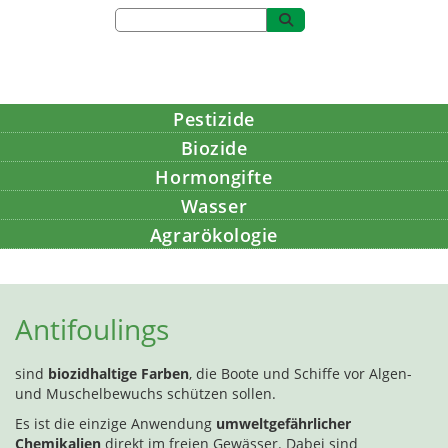
Pestizide
Biozide
Hormongifte
Wasser
Agrarökologie
Bildung
Antifoulings
sind
biozidhaltige Farben
, die Boote und Schiffe vor Algen-
und Muschelbewuchs schützen sollen.
Es ist die einzige Anwendung
umweltgefährlicher
Chemikalien
direkt im freien Gewässer. Dabei sind