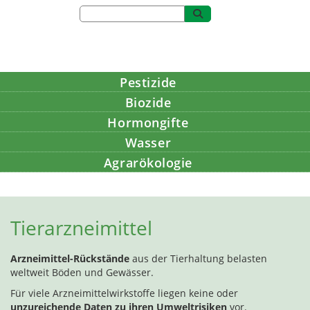
Pestizide
Biozide
Hormongifte
Wasser
Agrarökologie
Bildung
Tierarzneimittel
Arzneimittel-Rückstände
aus der Tierhaltung belasten
weltweit Böden und Gewässer.
Für viele Arzneimittelwirkstoffe liegen keine oder
unzureichende Daten zu ihren Umweltrisiken
vor.