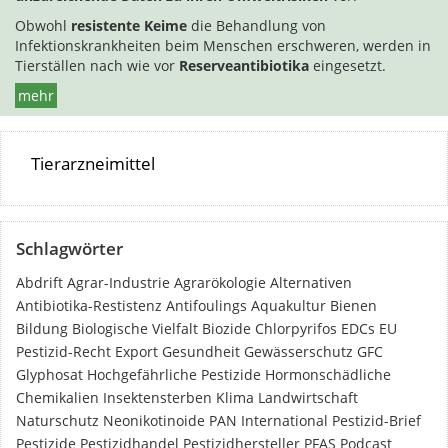
Obwohl
resistente Keime
die Behandlung von
Infektionskrankheiten beim Menschen erschweren, werden in
Tierställen nach wie vor
Reserveantibiotika
eingesetzt.
mehr
Tierarzneimittel
Schlagwörter
Abdrift
Agrar-Industrie
Agrarökologie
Alternativen
Antibiotika-Restistenz
Antifoulings
Aquakultur
Bienen
Bildung
Biologische Vielfalt
Biozide
Chlorpyrifos
EDCs
EU
Pestizid-Recht
Export
Gesundheit
Gewässerschutz
GFC
Glyphosat
Hochgefährliche Pestizide
Hormonschädliche
Chemikalien
Insektensterben
Klima
Landwirtschaft
Naturschutz
Neonikotinoide
PAN International
Pestizid-Brief
Pestizide
Pestizidhandel
Pestizidhersteller
PFAS
Podcast