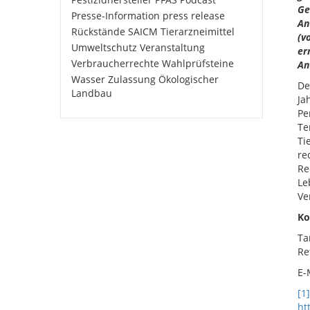
Ge
Presse-Information
press release
An
Rückstände
SAICM
Tierarzneimittel
(v
Umweltschutz
Veranstaltung
er
Verbraucherrechte
Wahlprüfsteine
An
Wasser
Zulassung
Ökologischer
De
Landbau
Ja
Pe
Te
Ti
re
Re
Le
Ve
Ko
Ta
Re
E-
[1]
ht