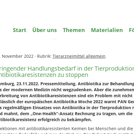
gifte
Wasser
Agrarökologie
Bildun
Start
Über uns
Themen
Materialien
F
ome
»
Tierarzneimittel
»
Dringender Handlungsbedarf in der Tierp
tibiotikaresistenzen zu stoppen
. November 2022
·
Rubrik:
Tierarzneimittel allgemein
ringender Handlungsbedarf in der Tierprodukti
ntibiotikaresistenzen zu stoppen
mburg, 23.11.2022. Pressemitteilung. Antibiotika zur Behandlung
s der modernen Medizin nicht wegzudenken. Aber die zunehmen
rbreitung von Antibiotikaresistenzen sind ein Problem mit nic
lässlich der europäischen Antibiotika Woche 2022 warnt PAN G
s regelmäßigen Einsatzes von Antibiotika in der Tierproduktion n
d mahnt, dem „One-Health“-Ansatz Rechnung zu tragen, um die
tibiotikaresistenz erfolgreich zu bekämpfen.
fektionen mit antibiotikaresistenten Keimen bei Menschen und die