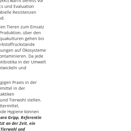
RKI) warnt bereits vor
cs und Evaluation
obielle Resistenzen
nd.
den Tieren zum Einsatz
Produktion, über den
Aquakulturen gehen bis
rkstoffrückstände
irkungen auf Ökosysteme
ontaminieren. Da jede
ntibiotika in der Umwelt
entwickeln und
gigen Praxis in der
mittel in der
raktiken
und Tierwohl stellen.
ermittel,
lnde Hygiene können
ara Gripp, Referentin
t an der Zeit, ein
 Tierwohl und