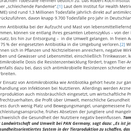
brachten Todesfälle nehmen deutlich zu. Das Robert-Koch-Institut (
ner „schleichende Pandemie“.
[1]
Laut dem Institut für Health Metri
HME) sind rund 1,3 Millionen Todesfälle jährlich direkt auf antimikr
rückzuführen, davon knapp 9.700 Todesfälle pro Jahr in Deutschla
nn Antibiotika bei der Aufzucht und Mast von lebensmittelliefern
mmen, können sie entlang ihres gesamten Lebenszyklus – von der 
nsatz, bis hin zur Entsorgung – in die Umwelt gelangen. In freien 
 75 % der eingesetzten Antibiotika in die Umgebung verloren.
[2]
Wi
nnen sich in Pflanzen und Nichtzieltieren anreichern, negative W
ben und Gewässer und Lebensmittel, einschließlich Trinkwasser, k
timikrobielle Dosis die Resistenzentwicklung fördert, tragen Tier-A
enfalls dazu bei, dass sich antimikrobielle Resistenzen schneller 
rbreiten.
r Einsatz von Antimikrobiotika wie Antibiotika gehört heute zur gän
handlung von Infektionen bei Nutztieren. Allerdings werden Arznei
erproduktion auch missbräuchlich eingesetzt, um wirtschaftliche P
frechtzuerhalten, die Profit über Umwelt, menschliche Gesundheit 
ress durch wenig Platz und Bewegungsmangel, unangemessene Futt
chleistungsansprüche, frühes Absetzen der Jungtiere und mange
chweislich die Gesundheit der Nutztiere negativ beeinflussen.
Tam
r Landwirtschaft und Umwelt bei PAN Germany, sagt dazu: „Es ist jetz
sundheitsorientiertes System in der Tierproduktion zu schaffen, das