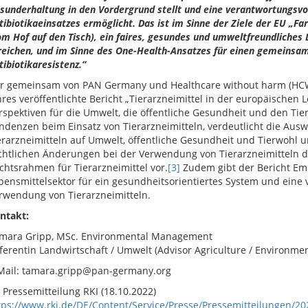
sunderhaltung in den Vordergrund stellt und eine verantwortungsvo
tibiotikaeinsatzes ermöglicht. Das ist im Sinne der Ziele der EU „Fa
om Hof auf den Tisch), ein faires, gesundes und umweltfreundliches
reichen, und im Sinne des One-Health-Ansatzes für einen gemeins
tibiotikaresistenz.“
r gemeinsam von PAN Germany und Healthcare without harm (HC
hres veröffentlichte Bericht „Tierarzneimittel in der europäischen 
rspektiven für die Umwelt, die öffentliche Gesundheit und den Tier
ndenzen beim Einsatz von Tierarzneimitteln, verdeutlicht die Aus
erarzneimitteln auf Umwelt, öffentliche Gesundheit und Tierwohl un
chtlichen Änderungen bei der Verwendung von Tierarzneimitteln 
chtsrahmen für Tierarzneimittel vor.
[3]
Zudem gibt der Bericht Em
bensmittelsektor für ein gesundheitsorientiertes System und eine
rwendung von Tierarzneimitteln.
ntakt:
mara Gripp, MSc. Environmental Management
ferentin Landwirtschaft / Umwelt (Advisor Agriculture / Environmen
Mail: tamara.gripp@pan-germany.org
Pressemitteilung RKI (18.10.2022)
tps://www.rki.de/DE/Content/Service/Presse/Pressemitteilungen/2