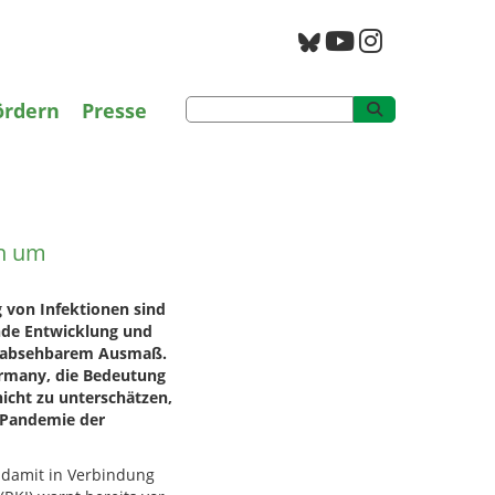
g
PAN Archiv
ördern
Presse
roduktion um
on um
 von Infektionen sind
de Entwicklung und
ht absehbarem Ausmaß.
ermany, die Bedeutung
icht zu unterschätzen,
 Pandemie der
 damit in Verbindung