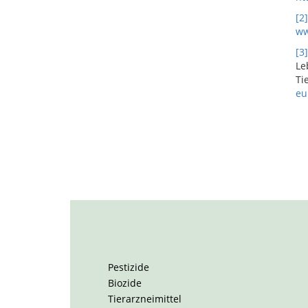
[2]
ww
[3]
Le
Ti
eu
Pestizide
Biozide
Tierarzneimittel