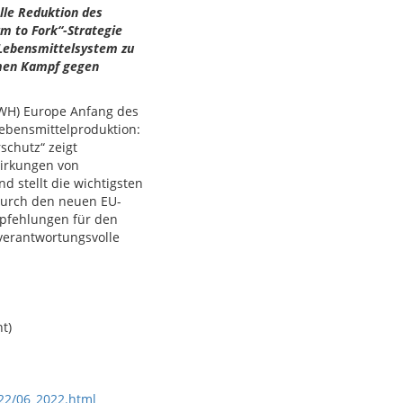
lle Reduktion des
rm to Fork“-Strategie
 Lebensmittelsystem zu
amen Kampf gegen
WH) Europe Anfang des
Lebensmittelproduktion:
schutz“ zeigt
wirkungen von
d stellt die wichtigsten
durch den neuen EU-
pfehlungen für den
 verantwortungsvolle
t)
022/06_2022.html