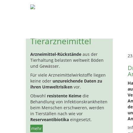
Pestizide
Biozide
Hormon
H
An
Tierarzneimittel
Arzneimittel-Rückstände
aus der
23
Tierhaltung belasten weltweit Böden
und Gewässer.
D
A
Für viele Arzneimittelwirkstoffe liegen
keine oder
unzureichende Daten zu
Ha
ihren Umweltrisiken
vor.
au
Ve
Obwohl
resistente Keime
die
An
Behandlung von Infektionskrankheiten
de
beim Menschen erschweren, werden
un
in Tierställen nach wie vor
An
Reserveantibiotika
eingesetzt.
In
mehr