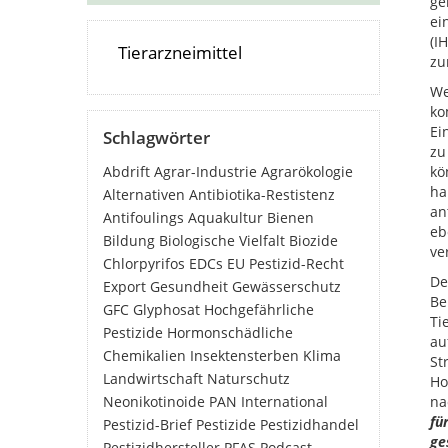
ge
ei
(I
Tierarzneimittel
zu
We
ko
Ei
Schlagwörter
zu
Abdrift
Agrar-Industrie
Agrarökologie
kö
ha
Alternativen
Antibiotika-Restistenz
an
Antifoulings
Aquakultur
Bienen
eb
Bildung
Biologische Vielfalt
Biozide
ve
Chlorpyrifos
EDCs
EU Pestizid-Recht
De
Export
Gesundheit
Gewässerschutz
Be
GFC
Glyphosat
Hochgefährliche
Ti
Pestizide
Hormonschädliche
au
Chemikalien
Insektensterben
Klima
St
Landwirtschaft
Naturschutz
Ho
Neonikotinoide
PAN International
na
fü
Pestizid-Brief
Pestizide
Pestizidhandel
ge
Pestizidhersteller
PFAS
Podcast