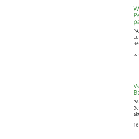
W
P
pa
PA
Eu
Be
5.
V
B
PA
Be
ak
18