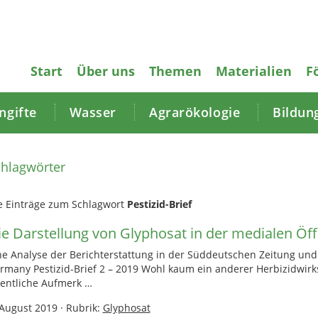
Start
Über uns
Themen
Materialien
F
gifte
Wasser
Agrarökologie
Bildun
hlagwörter
e Einträge zum Schlagwort
Pestizid-Brief
ie Darstellung von Glyphosat in der medialen Öff
ne Analyse der Berichterstattung in der Süddeutschen Zeitung und
rmany Pestizid-Brief 2 – 2019 Wohl kaum ein anderer Herbizidwirkst
fentliche Aufmerk …
 August 2019
·
Rubrik:
Glyphosat