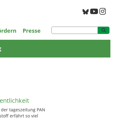
PAN Archiv
ördern
Presse
g
entlichkeit
 der tageszeitung PAN
off erfährt so viel