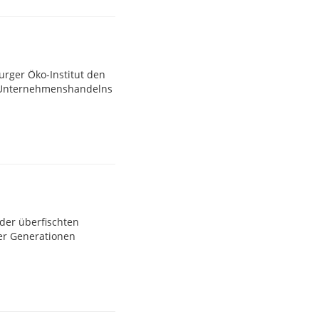
urger Öko-Institut den
n Unternehmenshandelns
der überfischten
er Generationen