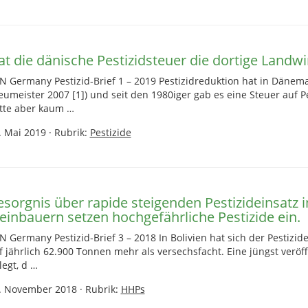
t die dänische Pestizidsteuer die dortige Landwir
N Germany Pestizid-Brief 1 – 2019 Pestizidreduktion hat in Dänema
eumeister 2007 [1]) und seit den 1980iger gab es eine Steuer auf Pe
tte aber kaum …
. Mai 2019
·
Rubrik:
Pestizide
sorgnis über rapide steigenden Pestizideinsatz i
leinbauern setzen hochgefährliche Pestizide ein.
N Germany Pestizid-Brief 3 – 2018 In Bolivien hat sich der Pestizid
f jährlich 62.900 Tonnen mehr als versechsfacht. Eine jüngst veröf
legt, d …
. November 2018
·
Rubrik:
HHPs