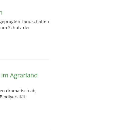
n
h geprägten Landschaften
 zum Schutz der
 im Agrarland
ten dramatisch ab,
Biodiversität