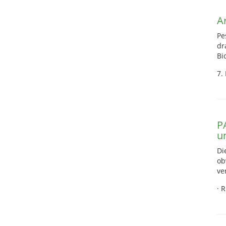
A
Pe
dr
Bi
7.
P
u
Di
ob
ve
·
R