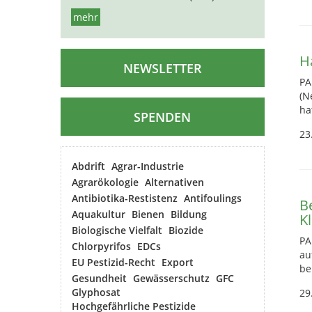
mehr
Ha
NEWSLETTER
PA
(N
ha
SPENDEN
23
Abdrift
Agrar-Industrie
Agrarökologie
Alternativen
Antibiotika-Restistenz
Antifoulings
Be
Aquakultur
Bienen
Bildung
K
Biologische Vielfalt
Biozide
PA
Chlorpyrifos
EDCs
au
EU Pestizid-Recht
Export
be
Gesundheit
Gewässerschutz
GFC
Glyphosat
29
Hochgefährliche Pestizide