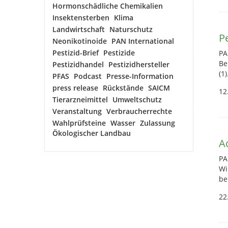
Hormonschädliche Chemikalien
Insektensterben
Klima
Landwirtschaft
Naturschutz
P
Neonikotinoide
PAN International
Pestizid-Brief
Pestizide
PA
Be
Pestizidhandel
Pestizidhersteller
(1)
PFAS
Podcast
Presse-Information
press release
Rückstände
SAICM
12
Tierarzneimittel
Umweltschutz
Veranstaltung
Verbraucherrechte
Wahlprüfsteine
Wasser
Zulassung
Ökologischer Landbau
A
PA
Wi
be
22