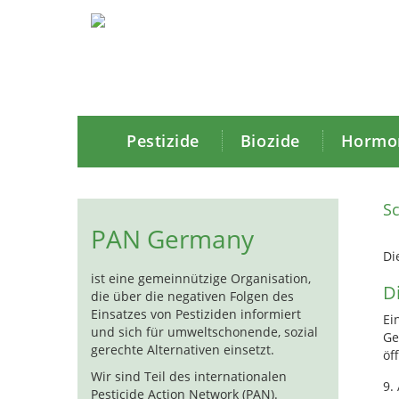
Pestizide
Biozide
Hormon
Sc
PAN Germany
Di
ist eine gemeinnützige Organisation,
D
die über die negativen Folgen des
Einsatzes von Pestiziden informiert
Ei
und sich für umweltschonende, sozial
Ge
gerechte Alternativen einsetzt.
öf
Wir sind Teil des internationalen
9.
Pesticide Action Network (PAN).