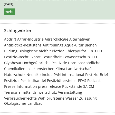
(PAN).
mehr
Schlagwörter
Abdrift
Agrar-Industrie
Agrarökologie
Alternativen
Antibiotika-Restistenz
Antifoulings
Aquakultur
Bienen
Bildung
Biologische Vielfalt
Biozide
Chlorpyrifos
EDCs
EU
Pestizid-Recht
Export
Gesundheit
Gewässerschutz
GFC
Glyphosat
Hochgefährliche Pestizide
Hormonschädliche
Chemikalien
Insektensterben
Klima
Landwirtschaft
Naturschutz
Neonikotinoide
PAN International
Pestizid-Brief
Pestizide
Pestizidhandel
Pestizidhersteller
PFAS
Podcast
Presse-Information
press release
Rückstände
SAICM
Tierarzneimittel
Umweltschutz
Veranstaltung
Verbraucherrechte
Wahlprüfsteine
Wasser
Zulassung
Ökologischer Landbau