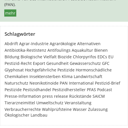
(PAN).
mehr
Schlagwörter
Abdrift
Agrar-Industrie
Agrarökologie
Alternativen
Antibiotika-Restistenz
Antifoulings
Aquakultur
Bienen
Bildung
Biologische Vielfalt
Biozide
Chlorpyrifos
EDCs
EU
Pestizid-Recht
Export
Gesundheit
Gewässerschutz
GFC
Glyphosat
Hochgefährliche Pestizide
Hormonschädliche
Chemikalien
Insektensterben
Klima
Landwirtschaft
Naturschutz
Neonikotinoide
PAN International
Pestizid-Brief
Pestizide
Pestizidhandel
Pestizidhersteller
PFAS
Podcast
Presse-Information
press release
Rückstände
SAICM
Tierarzneimittel
Umweltschutz
Veranstaltung
Verbraucherrechte
Wahlprüfsteine
Wasser
Zulassung
Ökologischer Landbau