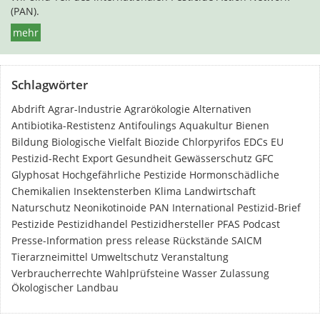
(PAN).
mehr
Schlagwörter
Abdrift
Agrar-Industrie
Agrarökologie
Alternativen
Antibiotika-Restistenz
Antifoulings
Aquakultur
Bienen
Bildung
Biologische Vielfalt
Biozide
Chlorpyrifos
EDCs
EU
Pestizid-Recht
Export
Gesundheit
Gewässerschutz
GFC
Glyphosat
Hochgefährliche Pestizide
Hormonschädliche
Chemikalien
Insektensterben
Klima
Landwirtschaft
Naturschutz
Neonikotinoide
PAN International
Pestizid-Brief
Pestizide
Pestizidhandel
Pestizidhersteller
PFAS
Podcast
Presse-Information
press release
Rückstände
SAICM
Tierarzneimittel
Umweltschutz
Veranstaltung
Verbraucherrechte
Wahlprüfsteine
Wasser
Zulassung
Ökologischer Landbau