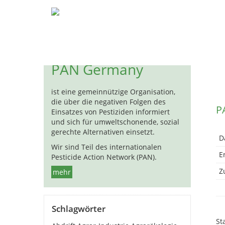
Pestizide
Biozide
Hormon
« 
PAN Germany
ist eine gemeinnützige Organisation,
die über die negativen Folgen des
P
Einsatzes von Pestiziden informiert
und sich für umweltschonende, sozial
gerechte Alternativen einsetzt.
D
Wir sind Teil des internationalen
E
Pesticide Action Network (PAN).
Zu
mehr
Schlagwörter
St