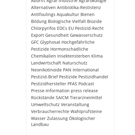
Abdrift
Agrar-Industrie
Agrarökologie
Alternativen
Antibiotika-Restistenz
Antifoulings
Aquakultur
Bienen
Bildung
Biologische Vielfalt
Biozide
Chlorpyrifos
EDCs
EU Pestizid-Recht
Export
Gesundheit
Gewässerschutz
GFC
Glyphosat
Hochgefährliche
Pestizide
Hormonschädliche
Chemikalien
Insektensterben
Klima
Landwirtschaft
Naturschutz
Neonikotinoide
PAN International
Pestizid-Brief
Pestizide
Pestizidhandel
Pestizidhersteller
PFAS
Podcast
Presse-Information
press release
Rückstände
SAICM
Tierarzneimittel
Umweltschutz
Veranstaltung
Verbraucherrechte
Wahlprüfsteine
Wasser
Zulassung
Ökologischer
Landbau