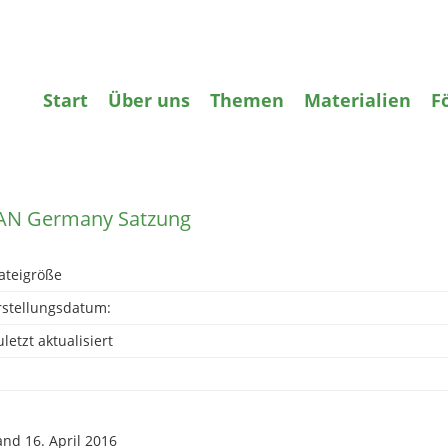
gifte
Wasser
Agrarökologie
Bildun
Start
Über uns
Themen
Materialien
F
zurück
AN Germany Satzung
ateigröße
rstellungsdatum:
letzt aktualisiert
and 16. April 2016