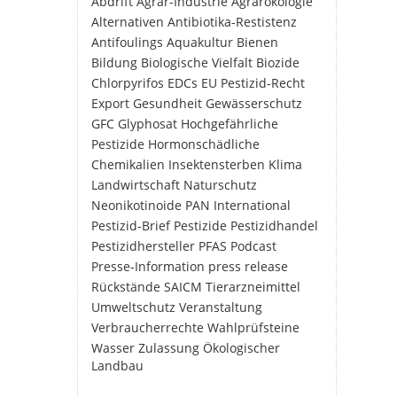
Abdrift
Agrar-Industrie
Agrarökologie
Alternativen
Antibiotika-Restistenz
Antifoulings
Aquakultur
Bienen
Bildung
Biologische Vielfalt
Biozide
Chlorpyrifos
EDCs
EU Pestizid-Recht
Export
Gesundheit
Gewässerschutz
GFC
Glyphosat
Hochgefährliche
Pestizide
Hormonschädliche
Chemikalien
Insektensterben
Klima
Landwirtschaft
Naturschutz
Neonikotinoide
PAN International
Pestizid-Brief
Pestizide
Pestizidhandel
Pestizidhersteller
PFAS
Podcast
Presse-Information
press release
Rückstände
SAICM
Tierarzneimittel
Umweltschutz
Veranstaltung
Verbraucherrechte
Wahlprüfsteine
Wasser
Zulassung
Ökologischer
Landbau