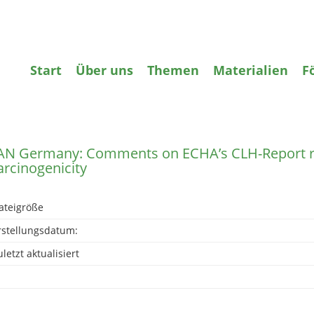
gifte
Wasser
Agrarökologie
Bildun
Start
Über uns
Themen
Materialien
F
zurück
AN Germany: Comments on ECHA’s CLH-Report r
arcinogenicity
ateigröße
rstellungsdatum:
letzt aktualisiert