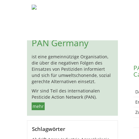
Pestizide
Biozide
Hormon
« 
PAN Germany
ist eine gemeinnützige Organisation,
die über die negativen Folgen des
P
Einsatzes von Pestiziden informiert
C
und sich für umweltschonende, sozial
gerechte Alternativen einsetzt.
Wir sind Teil des internationalen
D
Pesticide Action Network (PAN).
E
mehr
Zu
Schlagwörter