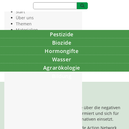
Start
Über uns
Themen
Materialien
Pestizide
Fördern
Presse
Biozide
Hormongifte
Wasser
Agrarökologie
Bildung
PAN Germany
ist eine gemeinnützige Organisation, die über die negativen
Folgen des Einsatzes von Pestiziden informiert und sich für
umweltschonende, sozial gerechte Alternativen einsetzt.
Wir sind Teil des internationalen Pesticide Action Network