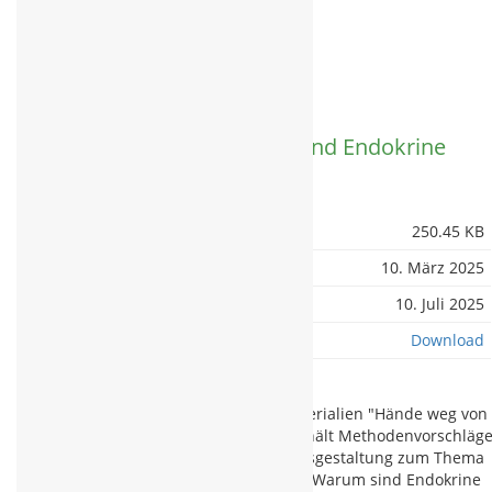
« zurück
Methodenmappe „Was sind Endokrine
Disruptoren?“
Dateigröße
250.45 KB
Erstellungsdatum:
10. März 2025
Zuletzt aktualisiert
10. Juli 2025
Download
Diese Mappe ist Teil der Schulmaterialien "Hände weg von
unserem Hormonsystem" und enthält Methodenvorschläg
und Materialien für die Unterrichtsgestaltung zum Thema
"Was sind Endokrine Disruptoren? Warum sind Endokrine