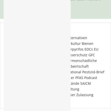
(PAN).
mehr
Schlagwörter
Abdrift
Agrar-Industrie
Agrarökologie
Alternativen
Antibiotika-Restistenz
Antifoulings
Aquakultur
Bienen
Bildung
Biologische Vielfalt
Biozide
Chlorpyrifos
EDCs
EU
Pestizid-Recht
Export
Gesundheit
Gewässerschutz
GFC
Glyphosat
Hochgefährliche Pestizide
Hormonschädliche
Chemikalien
Insektensterben
Klima
Landwirtschaft
Naturschutz
Neonikotinoide
PAN International
Pestizid-Brief
Pestizide
Pestizidhandel
Pestizidhersteller
PFAS
Podcast
Presse-Information
press release
Rückstände
SAICM
Tierarzneimittel
Umweltschutz
Veranstaltung
Verbraucherrechte
Wahlprüfsteine
Wasser
Zulassung
Ökologischer Landbau