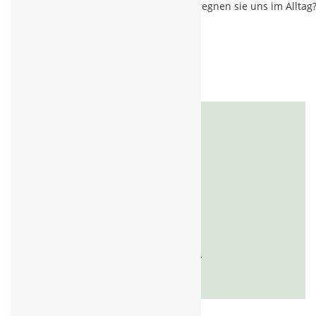
Disruptoren gefährlich und wo begegnen sie uns im Alltag
für die Sekundarstufe II.
Kontakt
Newsletter
Datenschutz
Impressum
© 2026 PAN Germany