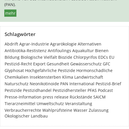
(PAN).
mehr
Schlagwörter
Abdrift
Agrar-Industrie
Agrarökologie
Alternativen
Antibiotika-Restistenz
Antifoulings
Aquakultur
Bienen
Bildung
Biologische Vielfalt
Biozide
Chlorpyrifos
EDCs
EU
Pestizid-Recht
Export
Gesundheit
Gewässerschutz
GFC
Glyphosat
Hochgefährliche Pestizide
Hormonschädliche
Chemikalien
Insektensterben
Klima
Landwirtschaft
Naturschutz
Neonikotinoide
PAN International
Pestizid-Brief
Pestizide
Pestizidhandel
Pestizidhersteller
PFAS
Podcast
Presse-Information
press release
Rückstände
SAICM
Tierarzneimittel
Umweltschutz
Veranstaltung
Verbraucherrechte
Wahlprüfsteine
Wasser
Zulassung
Ökologischer Landbau