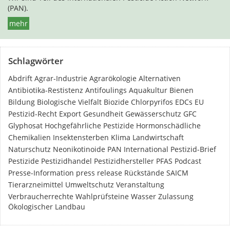
(PAN).
mehr
Schlagwörter
Abdrift
Agrar-Industrie
Agrarökologie
Alternativen
Antibiotika-Restistenz
Antifoulings
Aquakultur
Bienen
Bildung
Biologische Vielfalt
Biozide
Chlorpyrifos
EDCs
EU
Pestizid-Recht
Export
Gesundheit
Gewässerschutz
GFC
Glyphosat
Hochgefährliche Pestizide
Hormonschädliche
Chemikalien
Insektensterben
Klima
Landwirtschaft
Naturschutz
Neonikotinoide
PAN International
Pestizid-Brief
Pestizide
Pestizidhandel
Pestizidhersteller
PFAS
Podcast
Presse-Information
press release
Rückstände
SAICM
Tierarzneimittel
Umweltschutz
Veranstaltung
Verbraucherrechte
Wahlprüfsteine
Wasser
Zulassung
Ökologischer Landbau