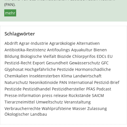
(PAN).
mehr
Schlagwörter
Abdrift
Agrar-Industrie
Agrarökologie
Alternativen
Antibiotika-Restistenz
Antifoulings
Aquakultur
Bienen
Bildung
Biologische Vielfalt
Biozide
Chlorpyrifos
EDCs
EU
Pestizid-Recht
Export
Gesundheit
Gewässerschutz
GFC
Glyphosat
Hochgefährliche Pestizide
Hormonschädliche
Chemikalien
Insektensterben
Klima
Landwirtschaft
Naturschutz
Neonikotinoide
PAN International
Pestizid-Brief
Pestizide
Pestizidhandel
Pestizidhersteller
PFAS
Podcast
Presse-Information
press release
Rückstände
SAICM
Tierarzneimittel
Umweltschutz
Veranstaltung
Verbraucherrechte
Wahlprüfsteine
Wasser
Zulassung
Ökologischer Landbau