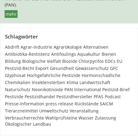
(PAN).
mehr
Schlagwörter
Abdrift
Agrar-Industrie
Agrarökologie
Alternativen
Antibiotika-Restistenz
Antifoulings
Aquakultur
Bienen
Bildung
Biologische Vielfalt
Biozide
Chlorpyrifos
EDCs
EU
Pestizid-Recht
Export
Gesundheit
Gewässerschutz
GFC
Glyphosat
Hochgefährliche Pestizide
Hormonschädliche
Chemikalien
Insektensterben
Klima
Landwirtschaft
Naturschutz
Neonikotinoide
PAN International
Pestizid-Brief
Pestizide
Pestizidhandel
Pestizidhersteller
PFAS
Podcast
Presse-Information
press release
Rückstände
SAICM
Tierarzneimittel
Umweltschutz
Veranstaltung
Verbraucherrechte
Wahlprüfsteine
Wasser
Zulassung
Ökologischer Landbau