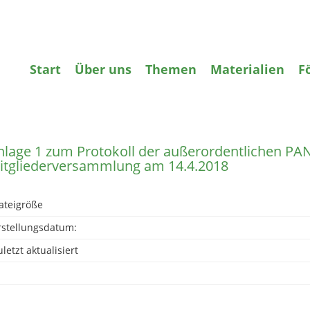
gifte
Wasser
Agrarökologie
Bildun
Start
Über uns
Themen
Materialien
F
zurück
nlage 1 zum Protokoll der außerordentlichen PA
itgliederversammlung am 14.4.2018
ateigröße
rstellungsdatum:
letzt aktualisiert