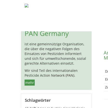
Pestizide
Biozide
Hormon
« 
PAN Germany
ist eine gemeinnützige Organisation,
die über die negativen Folgen des
A
Einsatzes von Pestiziden informiert
M
und sich für umweltschonende, sozial
gerechte Alternativen einsetzt.
Wir sind Teil des internationalen
D
Pesticide Action Network (PAN).
E
mehr
Zu
Schlagwörter