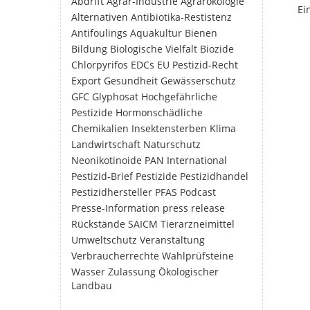
Abdrift
Agrar-Industrie
Agrarökologie
Ei
Alternativen
Antibiotika-Restistenz
Antifoulings
Aquakultur
Bienen
Bildung
Biologische Vielfalt
Biozide
Chlorpyrifos
EDCs
EU Pestizid-Recht
Export
Gesundheit
Gewässerschutz
GFC
Glyphosat
Hochgefährliche
Pestizide
Hormonschädliche
Chemikalien
Insektensterben
Klima
Landwirtschaft
Naturschutz
Neonikotinoide
PAN International
Pestizid-Brief
Pestizide
Pestizidhandel
Pestizidhersteller
PFAS
Podcast
Presse-Information
press release
Rückstände
SAICM
Tierarzneimittel
Umweltschutz
Veranstaltung
Verbraucherrechte
Wahlprüfsteine
Wasser
Zulassung
Ökologischer
Landbau