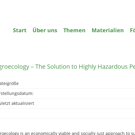
gifte
Wasser
Agrarökologie
Bildun
Start
Über uns
Themen
Materialien
F
zurück
groecology – The Solution to Highly Hazardous Pe
ateigröße
rstellungsdatum:
letzt aktualisiert
roecology is an economically viable and socially just approach to s