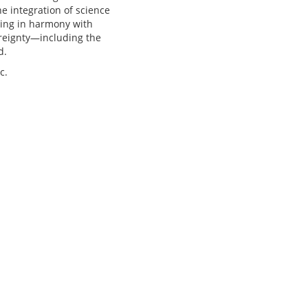
e integration of science
ming in harmony with
ereignty—including the
d.
c.