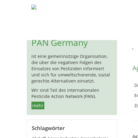
Pestizide
Biozide
Hormon
« 
PAN Germany
ist eine gemeinnützige Organisation,
die über die negativen Folgen des
A
Einsatzes von Pestiziden informiert
und sich für umweltschonende, sozial
gerechte Alternativen einsetzt.
D
Wir sind Teil des internationalen
E
Pesticide Action Network (PAN).
mehr
Zu
Schlagwörter
Ag