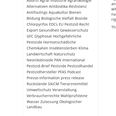
Abdrift
Agrar-Industrie
Agrarökologie
an
Alternativen
Antibiotika-Restistenz
wi
Antifoulings
Aquakultur
Bienen
na
Bildung
Biologische Vielfalt
Biozide
ri
Chlorpyrifos
EDCs
EU Pestizid-Recht
Th
Export
Gesundheit
Gewässerschutz
GFC
Glyphosat
Hochgefährliche
Pestizide
Hormonschädliche
Chemikalien
Insektensterben
Klima
Landwirtschaft
Naturschutz
Neonikotinoide
PAN International
Pestizid-Brief
Pestizide
Pestizidhandel
Pestizidhersteller
PFAS
Podcast
Presse-Information
press release
Rückstände
SAICM
Tierarzneimittel
Umweltschutz
Veranstaltung
Verbraucherrechte
Wahlprüfsteine
Wasser
Zulassung
Ökologischer
Landbau