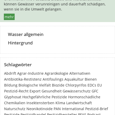
können Gewässer verunreinigen und dauerhaft schädigen,
wenn sie in die Umwelt gelangen.
mehr
Wasser allgemein
Hintergrund
Schlagwörter
Abdrift
Agrar-Industrie
Agrarökologie
Alternativen
Antibiotika-Restistenz
Antifoulings
Aquakultur
Bienen
Bildung
Biologische Vielfalt
Biozide
Chlorpyrifos
EDCs
EU
Pestizid-Recht
Export
Gesundheit
Gewässerschutz
GFC
Glyphosat
Hochgefährliche Pestizide
Hormonschädliche
Chemikalien
Insektensterben
Klima
Landwirtschaft
Naturschutz
Neonikotinoide
PAN International
Pestizid-Brief
Pestizide
Pestizidhandel
Pestizidhersteller
PFAS
Podcast