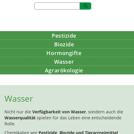
Pestizide
Biozide
Hormongifte
Wasser
Agrarökologie
Bildung
Wasser
Nicht nur die
Verfügbarkeit von Wasser
, sondern auch die
Wasserqualität
spielen für das Leben eine entscheidende
Rolle.
Chemikalien wie
Pestizide, Biozide und Tierarzneimittel