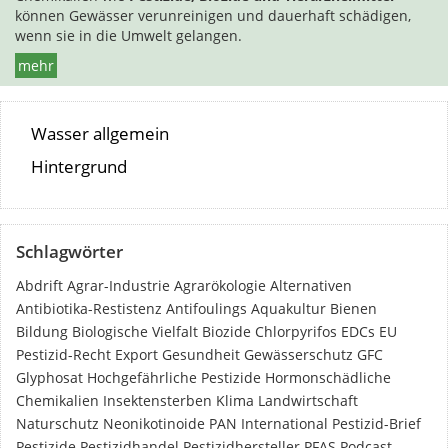
können Gewässer verunreinigen und dauerhaft schädigen,
wenn sie in die Umwelt gelangen.
mehr
Wasser allgemein
Hintergrund
Schlagwörter
Abdrift
Agrar-Industrie
Agrarökologie
Alternativen
Antibiotika-Restistenz
Antifoulings
Aquakultur
Bienen
Bildung
Biologische Vielfalt
Biozide
Chlorpyrifos
EDCs
EU
Pestizid-Recht
Export
Gesundheit
Gewässerschutz
GFC
Glyphosat
Hochgefährliche Pestizide
Hormonschädliche
Chemikalien
Insektensterben
Klima
Landwirtschaft
Naturschutz
Neonikotinoide
PAN International
Pestizid-Brief
Pestizide
Pestizidhandel
Pestizidhersteller
PFAS
Podcast