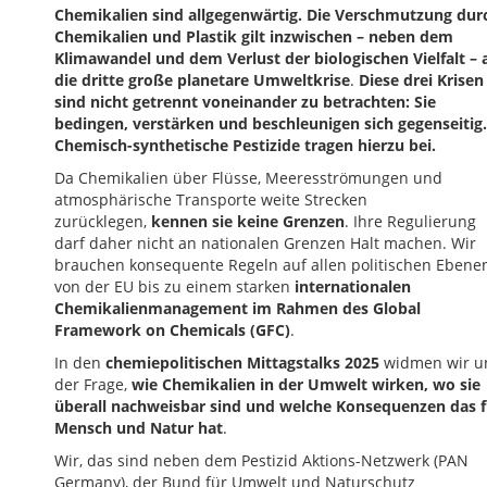
Chemikalien sind allgegenwärtig.
Die Verschmutzung dur
Chemikalien und Plastik
gilt inzwischen – neben dem
Klimawandel und dem Verlust der biologischen Vielfalt – 
die dritte große planetare Umweltkrise
.
Diese drei Krisen
sind nicht getrennt voneinander zu betrachten: Sie
bedingen, verstärken und beschleunigen sich gegenseitig.
Chemisch-synthetische Pestizide tragen hierzu bei.
Da Chemikalien über Flüsse, Meeresströmungen und
atmosphärische Transporte weite Strecken
zurücklegen,
kennen sie keine Grenzen
. Ihre Regulierung
darf daher nicht an nationalen Grenzen Halt machen. Wir
brauchen konsequente Regeln auf allen politischen Ebene
von der EU bis zu einem starken
internationalen
Chemikalienmanagement im Rahmen des Global
Framework on Chemicals (GFC)
.
In den
chemiepolitischen Mittagstalks 2025
widmen wir u
der Frage,
wie Chemikalien in der Umwelt wirken, wo sie
überall nachweisbar sind und welche Konsequenzen das f
Mensch und Natur hat
.
Wir, das sind neben dem Pestizid Aktions-Netzwerk (PAN
Germany), der Bund für Umwelt und Naturschutz