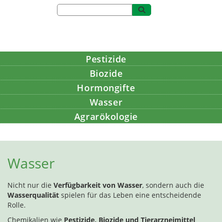
Pestizide
Biozide
Hormongifte
Wasser
Agrarökologie
Bildung
Wasser
Nicht nur die
Verfügbarkeit von Wasser
, sondern auch die
Wasserqualität
spielen für das Leben eine entscheidende
Rolle.
Chemikalien wie
Pestizide, Biozide und Tierarzneimittel