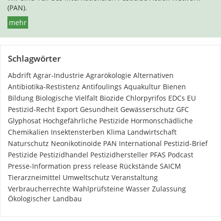
(PAN).
mehr
Schlagwörter
Abdrift
Agrar-Industrie
Agrarökologie
Alternativen
Antibiotika-Restistenz
Antifoulings
Aquakultur
Bienen
Bildung
Biologische Vielfalt
Biozide
Chlorpyrifos
EDCs
EU
Pestizid-Recht
Export
Gesundheit
Gewässerschutz
GFC
Glyphosat
Hochgefährliche Pestizide
Hormonschädliche
Chemikalien
Insektensterben
Klima
Landwirtschaft
Naturschutz
Neonikotinoide
PAN International
Pestizid-Brief
Pestizide
Pestizidhandel
Pestizidhersteller
PFAS
Podcast
Presse-Information
press release
Rückstände
SAICM
Tierarzneimittel
Umweltschutz
Veranstaltung
Verbraucherrechte
Wahlprüfsteine
Wasser
Zulassung
Ökologischer Landbau