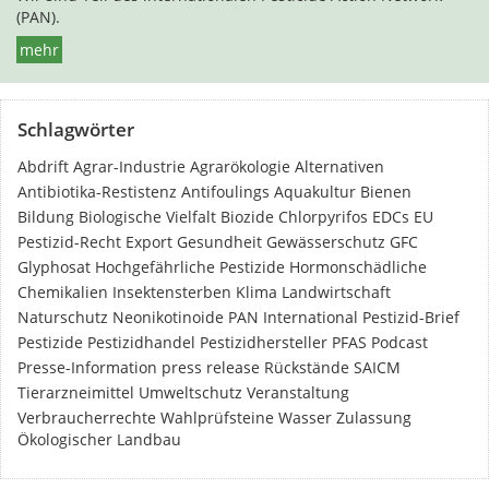
(PAN).
mehr
Schlagwörter
Abdrift
Agrar-Industrie
Agrarökologie
Alternativen
Antibiotika-Restistenz
Antifoulings
Aquakultur
Bienen
Bildung
Biologische Vielfalt
Biozide
Chlorpyrifos
EDCs
EU
Pestizid-Recht
Export
Gesundheit
Gewässerschutz
GFC
Glyphosat
Hochgefährliche Pestizide
Hormonschädliche
Chemikalien
Insektensterben
Klima
Landwirtschaft
Naturschutz
Neonikotinoide
PAN International
Pestizid-Brief
Pestizide
Pestizidhandel
Pestizidhersteller
PFAS
Podcast
Presse-Information
press release
Rückstände
SAICM
Tierarzneimittel
Umweltschutz
Veranstaltung
Verbraucherrechte
Wahlprüfsteine
Wasser
Zulassung
Ökologischer Landbau