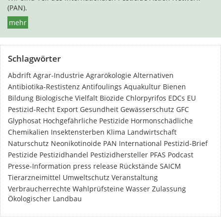
(PAN).
mehr
Schlagwörter
Abdrift
Agrar-Industrie
Agrarökologie
Alternativen
Antibiotika-Restistenz
Antifoulings
Aquakultur
Bienen
Bildung
Biologische Vielfalt
Biozide
Chlorpyrifos
EDCs
EU
Pestizid-Recht
Export
Gesundheit
Gewässerschutz
GFC
Glyphosat
Hochgefährliche Pestizide
Hormonschädliche
Chemikalien
Insektensterben
Klima
Landwirtschaft
Naturschutz
Neonikotinoide
PAN International
Pestizid-Brief
Pestizide
Pestizidhandel
Pestizidhersteller
PFAS
Podcast
Presse-Information
press release
Rückstände
SAICM
Tierarzneimittel
Umweltschutz
Veranstaltung
Verbraucherrechte
Wahlprüfsteine
Wasser
Zulassung
Ökologischer Landbau