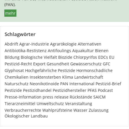
(PAN).
mehr
Schlagwörter
Abdrift
Agrar-Industrie
Agrarökologie
Alternativen
Antibiotika-Restistenz
Antifoulings
Aquakultur
Bienen
Bildung
Biologische Vielfalt
Biozide
Chlorpyrifos
EDCs
EU
Pestizid-Recht
Export
Gesundheit
Gewässerschutz
GFC
Glyphosat
Hochgefährliche Pestizide
Hormonschädliche
Chemikalien
Insektensterben
Klima
Landwirtschaft
Naturschutz
Neonikotinoide
PAN International
Pestizid-Brief
Pestizide
Pestizidhandel
Pestizidhersteller
PFAS
Podcast
Presse-Information
press release
Rückstände
SAICM
Tierarzneimittel
Umweltschutz
Veranstaltung
Verbraucherrechte
Wahlprüfsteine
Wasser
Zulassung
Ökologischer Landbau