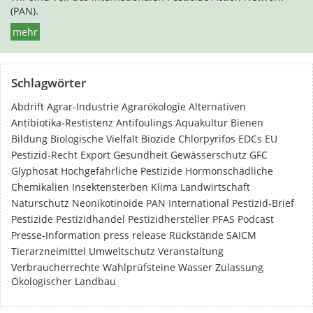
(PAN).
mehr
Schlagwörter
Abdrift
Agrar-Industrie
Agrarökologie
Alternativen
Antibiotika-Restistenz
Antifoulings
Aquakultur
Bienen
Bildung
Biologische Vielfalt
Biozide
Chlorpyrifos
EDCs
EU
Pestizid-Recht
Export
Gesundheit
Gewässerschutz
GFC
Glyphosat
Hochgefährliche Pestizide
Hormonschädliche
Chemikalien
Insektensterben
Klima
Landwirtschaft
Naturschutz
Neonikotinoide
PAN International
Pestizid-Brief
Pestizide
Pestizidhandel
Pestizidhersteller
PFAS
Podcast
Presse-Information
press release
Rückstände
SAICM
Tierarzneimittel
Umweltschutz
Veranstaltung
Verbraucherrechte
Wahlprüfsteine
Wasser
Zulassung
Ökologischer Landbau