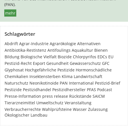
(PAN).
mehr
Schlagwörter
Abdrift
Agrar-Industrie
Agrarökologie
Alternativen
Antibiotika-Restistenz
Antifoulings
Aquakultur
Bienen
Bildung
Biologische Vielfalt
Biozide
Chlorpyrifos
EDCs
EU
Pestizid-Recht
Export
Gesundheit
Gewässerschutz
GFC
Glyphosat
Hochgefährliche Pestizide
Hormonschädliche
Chemikalien
Insektensterben
Klima
Landwirtschaft
Naturschutz
Neonikotinoide
PAN International
Pestizid-Brief
Pestizide
Pestizidhandel
Pestizidhersteller
PFAS
Podcast
Presse-Information
press release
Rückstände
SAICM
Tierarzneimittel
Umweltschutz
Veranstaltung
Verbraucherrechte
Wahlprüfsteine
Wasser
Zulassung
Ökologischer Landbau