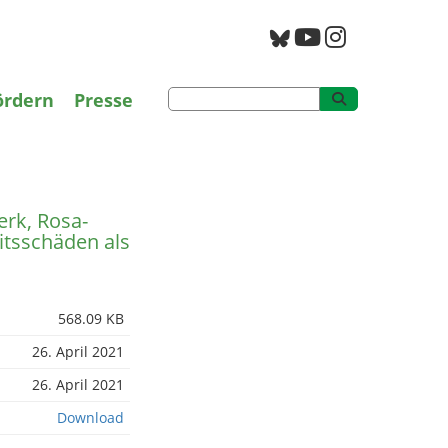
g
PAN Archiv
ördern
Presse
rk, Rosa-
tsschäden als
568.09 KB
26. April 2021
26. April 2021
Download