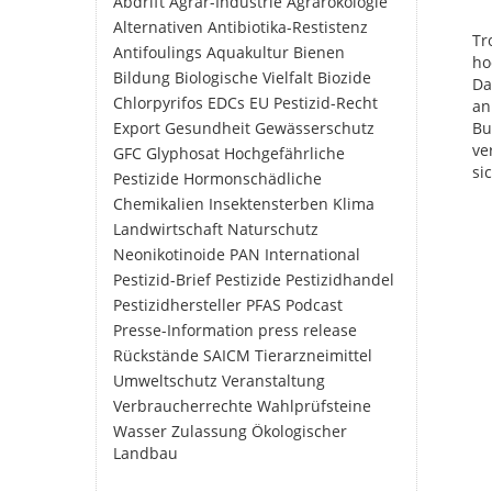
Abdrift
Agrar-Industrie
Agrarökologie
Alternativen
Antibiotika-Restistenz
Tr
Antifoulings
Aquakultur
Bienen
ho
Bildung
Biologische Vielfalt
Biozide
Da
Chlorpyrifos
EDCs
EU Pestizid-Recht
an
Export
Gesundheit
Gewässerschutz
Bu
ve
GFC
Glyphosat
Hochgefährliche
si
Pestizide
Hormonschädliche
Chemikalien
Insektensterben
Klima
Landwirtschaft
Naturschutz
Neonikotinoide
PAN International
Pestizid-Brief
Pestizide
Pestizidhandel
Pestizidhersteller
PFAS
Podcast
Presse-Information
press release
Rückstände
SAICM
Tierarzneimittel
Umweltschutz
Veranstaltung
Verbraucherrechte
Wahlprüfsteine
Wasser
Zulassung
Ökologischer
Landbau