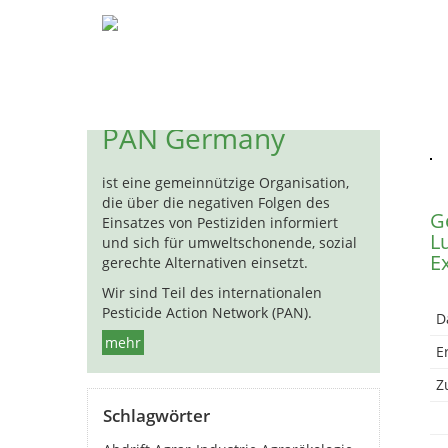
Pestizide
Biozide
Hormon
« 
PAN Germany
ist eine gemeinnützige Organisation,
die über die negativen Folgen des
G
Einsatzes von Pestiziden informiert
L
und sich für umweltschonende, sozial
E
gerechte Alternativen einsetzt.
Wir sind Teil des internationalen
Pesticide Action Network (PAN).
D
mehr
E
Zu
Schlagwörter