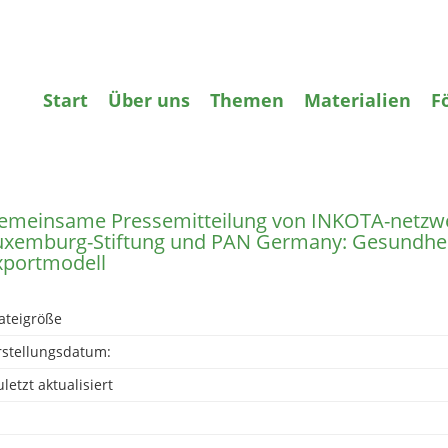
gifte
Wasser
Agrarökologie
Bildun
Start
Über uns
Themen
Materialien
F
zurück
emeinsame Pressemitteilung von INKOTA-netzwe
uxemburg-Stiftung und PAN Germany: Gesundhei
xportmodell
ateigröße
rstellungsdatum:
letzt aktualisiert