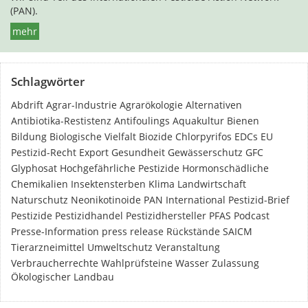
(PAN).
mehr
Schlagwörter
Abdrift
Agrar-Industrie
Agrarökologie
Alternativen
Antibiotika-Restistenz
Antifoulings
Aquakultur
Bienen
Bildung
Biologische Vielfalt
Biozide
Chlorpyrifos
EDCs
EU
Pestizid-Recht
Export
Gesundheit
Gewässerschutz
GFC
Glyphosat
Hochgefährliche Pestizide
Hormonschädliche
Chemikalien
Insektensterben
Klima
Landwirtschaft
Naturschutz
Neonikotinoide
PAN International
Pestizid-Brief
Pestizide
Pestizidhandel
Pestizidhersteller
PFAS
Podcast
Presse-Information
press release
Rückstände
SAICM
Tierarzneimittel
Umweltschutz
Veranstaltung
Verbraucherrechte
Wahlprüfsteine
Wasser
Zulassung
Ökologischer Landbau