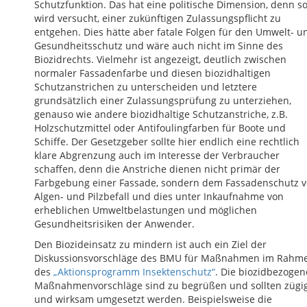
Schutzfunktion. Das hat eine politische Dimension, denn s
wird versucht, einer zukünftigen Zulassungspflicht zu
entgehen. Dies hätte aber fatale Folgen für den Umwelt- u
Gesundheitsschutz und wäre auch nicht im Sinne des
Biozidrechts. Vielmehr ist angezeigt, deutlich zwischen
normaler Fassadenfarbe und diesen biozidhaltigen
Schutzanstrichen zu unterscheiden und letztere
grundsätzlich einer Zulassungsprüfung zu unterziehen,
genauso wie andere biozidhaltige Schutzanstriche, z.B.
Holzschutzmittel oder Antifoulingfarben für Boote und
Schiffe. Der Gesetzgeber sollte hier endlich eine rechtlich
klare Abgrenzung auch im Interesse der Verbraucher
schaffen, denn die Anstriche dienen nicht primär der
Farbgebung einer Fassade, sondern dem Fassadenschutz v
Algen- und Pilzbefall und dies unter Inkaufnahme von
erheblichen Umweltbelastungen und möglichen
Gesundheitsrisiken der Anwender.
Den Biozideinsatz zu mindern ist auch ein Ziel der
Diskussionsvorschläge des BMU für Maßnahmen im Rahm
des
„Aktionsprogramm Insektenschutz“
. Die biozidbezoge
Maßnahmenvorschläge sind zu begrüßen und sollten zügi
und wirksam umgesetzt werden. Beispielsweise die