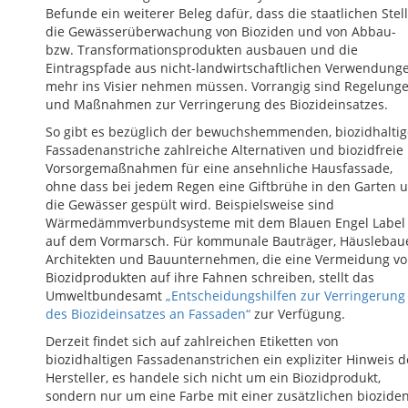
Befunde ein weiterer Beleg dafür, dass die staatlichen Stel
die Gewässerüberwachung von Bioziden und von Abbau-
bzw. Transformationsprodukten ausbauen und die
Eintragspfade aus nicht-landwirtschaftlichen Verwendung
mehr ins Visier nehmen müssen. Vorrangig sind Regelung
und Maßnahmen zur Verringerung des Biozideinsatzes.
So gibt es bezüglich der bewuchshemmenden, biozidhalti
Fassadenanstriche zahlreiche Alternativen und biozidfreie
Vorsorgemaßnahmen für eine ansehnliche Hausfassade,
ohne dass bei jedem Regen eine Giftbrühe in den Garten 
die Gewässer gespült wird. Beispielsweise sind
Wärmedämmverbundsysteme mit dem Blauen Engel Label
auf dem Vormarsch. Für kommunale Bauträger, Häuslebaue
Architekten und Bauunternehmen, die eine Vermeidung v
Biozidprodukten auf ihre Fahnen schreiben, stellt das
Umweltbundesamt
„Entscheidungshilfen zur Verringerung
des Biozideinsatzes an Fassaden“
zur Verfügung.
Derzeit findet sich auf zahlreichen Etiketten von
biozidhaltigen Fassadenanstrichen ein expliziter Hinweis d
Hersteller, es handele sich nicht um ein Biozidprodukt,
sondern nur um eine Farbe mit einer zusätzlichen biozide