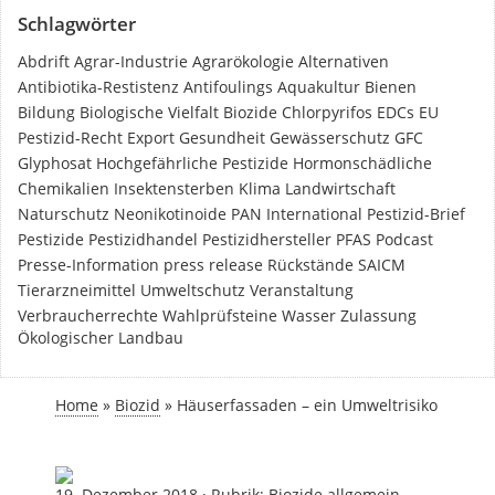
Schlagwörter
Abdrift
Agrar-Industrie
Agrarökologie
Alternativen
Antibiotika-Restistenz
Antifoulings
Aquakultur
Bienen
Bildung
Biologische Vielfalt
Biozide
Chlorpyrifos
EDCs
EU
Pestizid-Recht
Export
Gesundheit
Gewässerschutz
GFC
Glyphosat
Hochgefährliche Pestizide
Hormonschädliche
Chemikalien
Insektensterben
Klima
Landwirtschaft
Naturschutz
Neonikotinoide
PAN International
Pestizid-Brief
Pestizide
Pestizidhandel
Pestizidhersteller
PFAS
Podcast
Presse-Information
press release
Rückstände
SAICM
Tierarzneimittel
Umweltschutz
Veranstaltung
Verbraucherrechte
Wahlprüfsteine
Wasser
Zulassung
Ökologischer Landbau
Home
»
Biozid
»
Häuserfassaden – ein Umweltrisiko
19. Dezember 2018
·
Rubrik:
Biozide allgemein