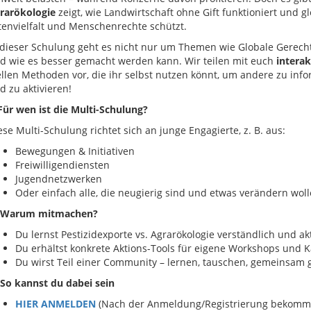
rarökologie
zeigt, wie Landwirtschaft ohne Gift funktioniert und gl
tenvielfalt und Menschenrechte schützt.
 dieser Schulung geht es nicht nur um Themen wie Globale Gerechti
d wie es besser gemacht werden kann. Wir teilen mit euch
intera
ellen Methoden vor, die ihr selbst nutzen könnt, um andere zu info
d zu aktivieren!
Für wen ist die Multi-Schulung?
ese Multi-Schulung richtet sich an junge Engagierte, z. B. aus:
Bewegungen & Initiativen
Freiwilligendiensten
Jugendnetzwerken
Oder einfach alle, die neugierig sind und etwas verändern wol
Warum mitmachen?
Du lernst Pestizidexporte vs. Agrarökologie verständlich und a
Du erhältst konkrete Aktions-Tools für eigene Workshops und
Du wirst Teil einer Community – lernen, tauschen, gemeinsam 
So kannst du dabei sein
HIER ANMELDEN
(Nach der Anmeldung/Registrierung bekomms