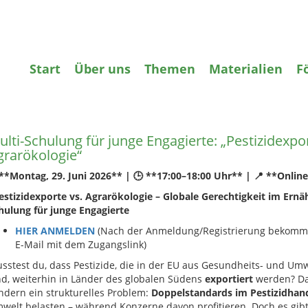
gifte
Wasser
Agrarökologie
Bildun
Start
Über uns
Themen
Materialien
F
ome
»
Bildung
»
Multi-Schulung für junge Engagierte: „Pestizidexpor
lti-Schulung für junge Engagierte: „Pestizidexpor
grarökologie“
**Montag, 29. Juni 2026** |
🕒
**17:00–18:00 Uhr** |
📍
**Online
estizidexporte vs. Agrarökologie – Globale Gerechtigkeit im Ernä
hulung für junge Engagierte
HIER ANMELDEN
(Nach der Anmeldung/Registrierung bekomms
E-Mail mit dem Zugangslink)
sstest du, dass Pestizide, die in der EU aus Gesundheits- und U
nd, weiterhin in Länder des globalen Südens
exportiert
werden? Das 
ndern ein strukturelles Problem:
Doppelstandards im Pestizidhan
welt belasten – während Konzerne davon profitieren. Doch es gibt 