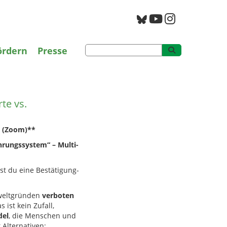
g
PAN Archiv
ördern
Presse
te vs. Agrarökologie“
te vs.
 (Zoom)**
hrungssystem“ – Multi-
t du eine Bestätigung-
mweltgründen
verboten
ist kein Zufall,
del
, die Menschen und
Alternativen: