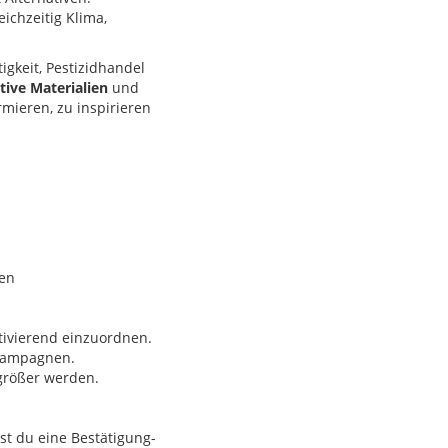
eichzeitig Klima,
gkeit, Pestizidhandel
ktive
Materialien
und
rmieren, zu inspirieren
len
ktivierend einzuordnen.
 Kampagnen.
größer werden.
t du eine Bestätigung-