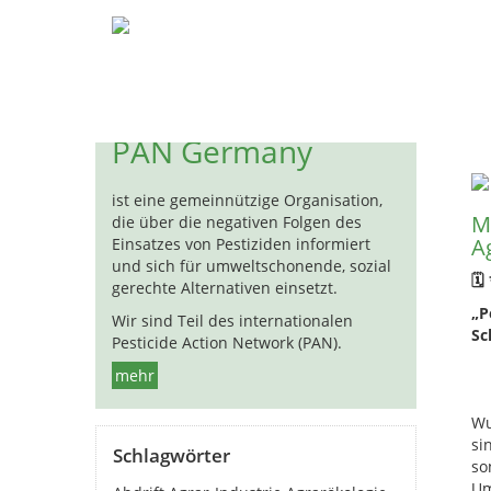
Pestizide
Biozide
Hormon
H
PAN Germany
ist eine gemeinnützige Organisation,
Mu
die über die negativen Folgen des
A
Einsatzes von Pestiziden informiert
und sich für umweltschonende, sozial
🗓
gerechte Alternativen einsetzt.
„P
Wir sind Teil des internationalen
Sc
Pesticide Action Network (PAN).
mehr
Wu
si
Schlagwörter
so
Um