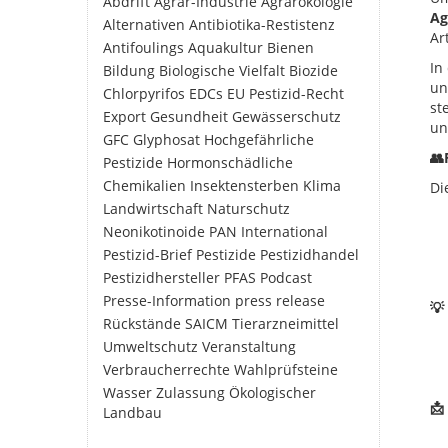
Abdrift
Agrar-Industrie
Agrarökologie
Ag
Alternativen
Antibiotika-Restistenz
Ar
Antifoulings
Aquakultur
Bienen
In
Bildung
Biologische Vielfalt
Biozide
un
Chlorpyrifos
EDCs
EU Pestizid-Recht
st
Export
Gesundheit
Gewässerschutz
un
GFC
Glyphosat
Hochgefährliche
👥
Pestizide
Hormonschädliche
Chemikalien
Insektensterben
Klima
Di
Landwirtschaft
Naturschutz
Neonikotinoide
PAN International
Pestizid-Brief
Pestizide
Pestizidhandel
Pestizidhersteller
PFAS
Podcast
Presse-Information
press release
💡
Rückstände
SAICM
Tierarzneimittel
Umweltschutz
Veranstaltung
Verbraucherrechte
Wahlprüfsteine
Wasser
Zulassung
Ökologischer
📩
Landbau