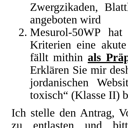
Zwergzikaden, Blat
angeboten wird
Mesurol-50WP hat
Kriterien eine akut
fällt mithin
als Prä
Erklären Sie mir des
jordanischen Websi
toxisch“ (Klasse II) 
Ich stelle den Antrag, V
zu entlasten und bit